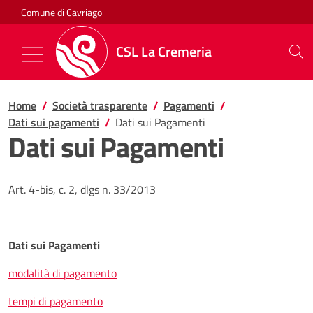
Salta al contenuto
Comune di Cavriago
CSL La Cremeria
Mostra/Nascondi la navigazione
Home
Società trasparente
Pagamenti
Dati sui pagamenti
Dati sui Pagamenti
Dati sui Pagamenti
Art. 4-bis, c. 2, dlgs n. 33/2013
Dati sui Pagamenti
modalità di pagamento
tempi di pagamento