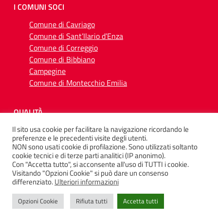
I COMUNI SOCI
Comune di Cavriago
Comune di Sant’Ilario d’Enza
Comune di Correggio
Comune di Bibbiano
Campegine
Comune di Montecchio Emilia
QUALITÀ
Il sito usa cookie per facilitare la navigazione ricordando le
preferenze e le precedenti visite degli utenti.
NON sono usati cookie di profilazione. Sono utilizzati soltanto
cookie tecnici e di terze parti analitici (IP anonimo).
Con "Accetta tutto", si acconsente all'uso di TUTTI i cookie.
SEGUICI SU
Visitando "Opzioni Cookie" si può dare un consenso
differenziato.
Ulteriori informazioni
Opzioni Cookie
Rifiuta tutti
Accetta tutti