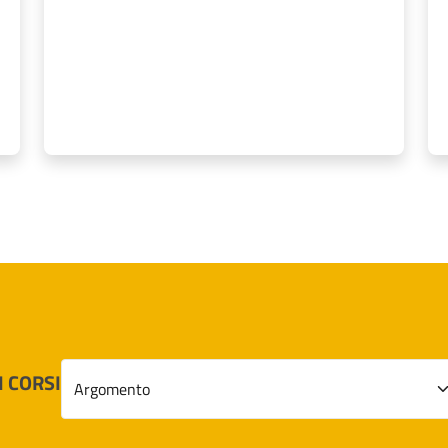
CNICO PER LA PROGETTAZIONE E GESTIONE DI DATABASE ESPERT
Scegliere un argomento
I CORSI