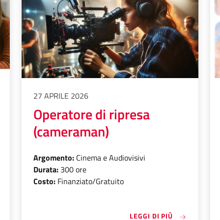
27 APRILE 2026
Operatore di ripresa
(cameraman)
Argomento:
Cinema e Audiovisivi
Durata:
300 ore
Costo:
Finanziato/Gratuito
«OPERATORE
LEGGI DI PIÙ