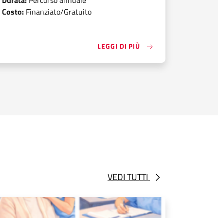
Costo:
Finanziato/Gratuito
INFORMATICO II ANNUALITÀ 2025 – 2026»
«OPERATORE INFORMAT
LEGGI DI PIÙ
VEDI TUTTI