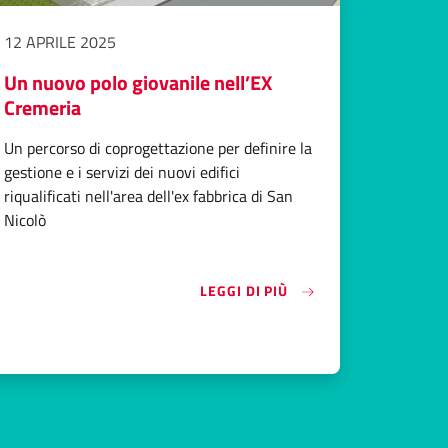
12 APRILE 2025
Un nuovo polo giovanile nell’EX
Cremeria
Un percorso di coprogettazione per definire la
gestione e i servizi dei nuovi edifici
riqualificati nell'area dell'ex fabbrica di San
Nicolò
«UN NUOVO POLO GIO
LEGGI DI PIÙ
: PERCORSI FORMATIVI PER L’INNOVAZIONE, LO SVILUPPO E LA