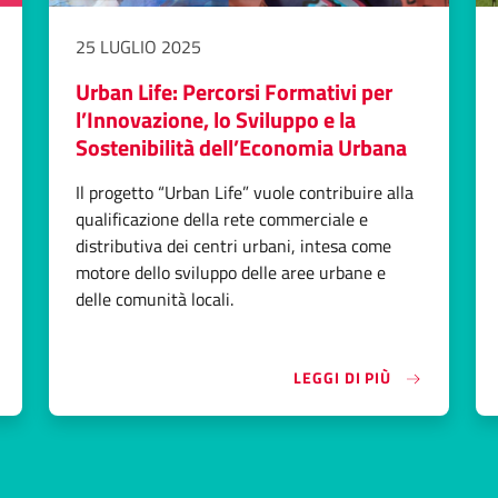
25 LUGLIO 2025
Urban Life: Percorsi Formativi per
l’Innovazione, lo Sviluppo e la
Sostenibilità dell’Economia Urbana
Il progetto “Urban Life” vuole contribuire alla
qualificazione della rete commerciale e
distributiva dei centri urbani, intesa come
AZIO DONNA. PER UN FUTURO AL FEMMINILE»
motore dello sviluppo delle aree urbane e
delle comunità locali.
«URBAN LIFE
LEGGI DI PIÙ