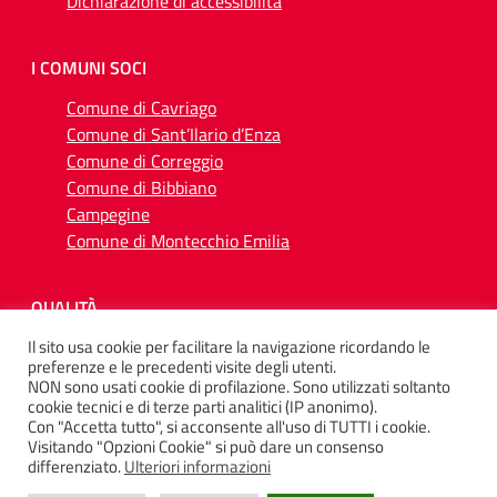
Dichiarazione di accessibilità
I COMUNI SOCI
Comune di Cavriago
Comune di Sant’Ilario d’Enza
Comune di Correggio
Comune di Bibbiano
Campegine
Comune di Montecchio Emilia
QUALITÀ
Il sito usa cookie per facilitare la navigazione ricordando le
preferenze e le precedenti visite degli utenti.
NON sono usati cookie di profilazione. Sono utilizzati soltanto
cookie tecnici e di terze parti analitici (IP anonimo).
Con "Accetta tutto", si acconsente all'uso di TUTTI i cookie.
SEGUICI SU
Visitando "Opzioni Cookie" si può dare un consenso
differenziato.
Ulteriori informazioni