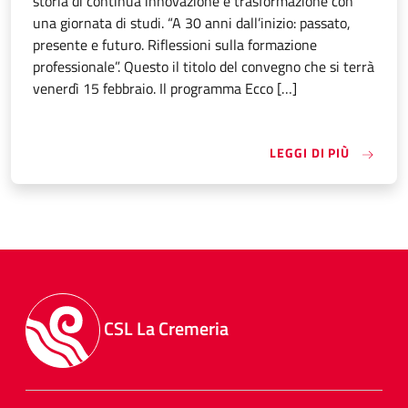
storia di continua innovazione e trasformazione con
una giornata di studi. “A 30 anni dall’inizio: passato,
presente e futuro. Riflessioni sulla formazione
professionale”. Questo il titolo del convegno che si terrà
venerdì 15 febbraio. Il programma Ecco […]
«30 ANN
LEGGI DI PIÙ
CSL La Cremeria