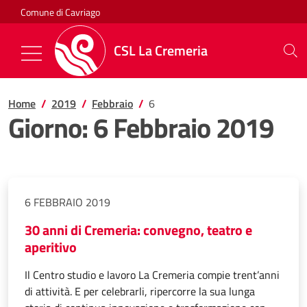
Salta al contenuto
Comune di Cavriago
CSL La Cremeria
Mostra/Nascondi la navigazione
Home
2019
Febbraio
6
Giorno:
6 Febbraio 2019
6 FEBBRAIO 2019
30 anni di Cremeria: convegno, teatro e
aperitivo
Il Centro studio e lavoro La Cremeria compie trent’anni
di attività. E per celebrarli, ripercorre la sua lunga