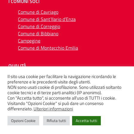
I COMUNI SOCI
Comune di Cavriago
Comune di Sant’Ilario d’Enza
Comune di Correggio
Comune di Bibbiano
Campegine
Comune di Montecchio Emilia
QUALITÀ
Il sito usa cookie per facilitare la navigazione ricordando le
preferenze e le precedenti visite degli utenti.
NON sono usati cookie di profilazione. Sono utilizzati soltanto
cookie tecnici e di terze parti analitici (IP anonimo).
Con "Accetta tutto", si acconsente all'uso di TUTTI i cookie.
SEGUICI SU
Visitando "Opzioni Cookie" si può dare un consenso
differenziato.
Ulteriori informazioni
Opzioni Cookie
Rifiuta tutti
Accetta tutti