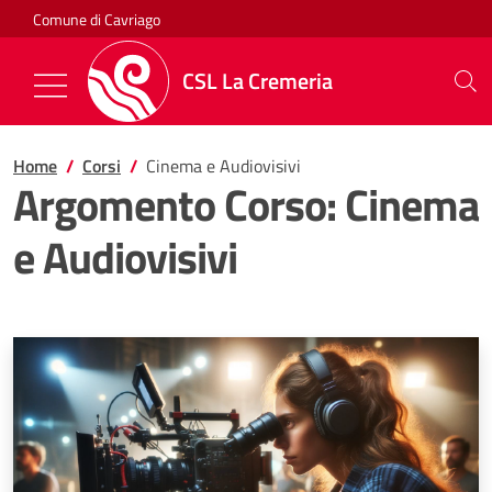
Salta al contenuto
Comune di Cavriago
CSL La Cremeria
Mostra/Nascondi la navigazione
Home
Corsi
Cinema e Audiovisivi
Argomento Corso:
Cinema
e Audiovisivi