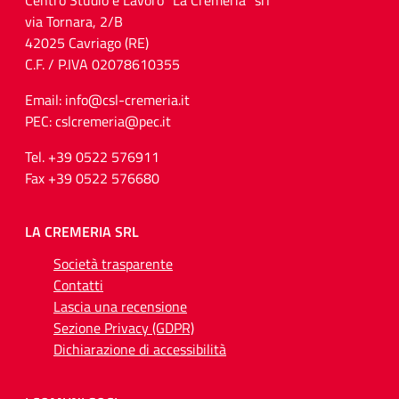
Centro Studio e Lavoro “La Cremeria” srl
via Tornara, 2/B
42025 Cavriago (RE)
C.F. / P.IVA 02078610355
Email: info@csl-cremeria.it
PEC: cslcremeria@pec.it
Tel. +39 0522 576911
Fax +39 0522 576680
LA CREMERIA SRL
Società trasparente
Contatti
Lascia una recensione
Sezione Privacy (GDPR)
Dichiarazione di accessibilità