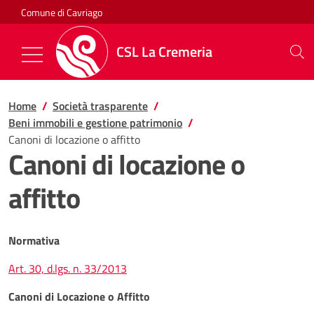
Salta al contenuto
Comune di Cavriago
CSL La Cremeria
Mostra/Nascondi la navigazione
Home
Società trasparente
Beni immobili e gestione patrimonio
Canoni di locazione o affitto
Canoni di locazione o
affitto
Normativa
Art. 30, d.lgs. n. 33/2013
Canoni di Locazione o Affitto