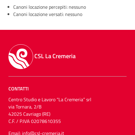
Canoni locazione percepiti: nessuno
Canoni locazione versati: nessuno
CSL La Cremeria
CONTATTI
Centro Studio e Lavoro “La Cremeria” srl
via Tornara, 2/B
42025 Cavriago (RE)
C.F. / P.IVA 02078610355
Email: info@csl-cremeria.it