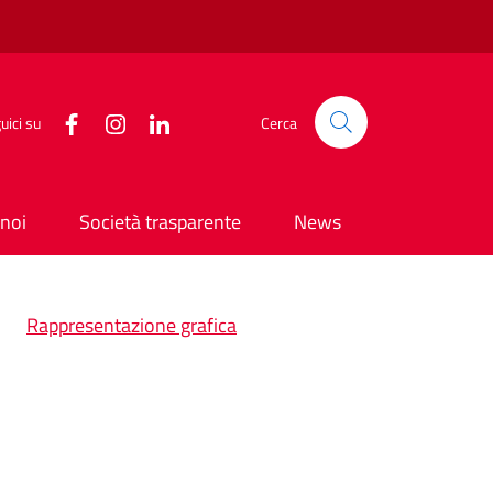
uici su
Cerca
noi
Società trasparente
News
Rappresentazione grafica