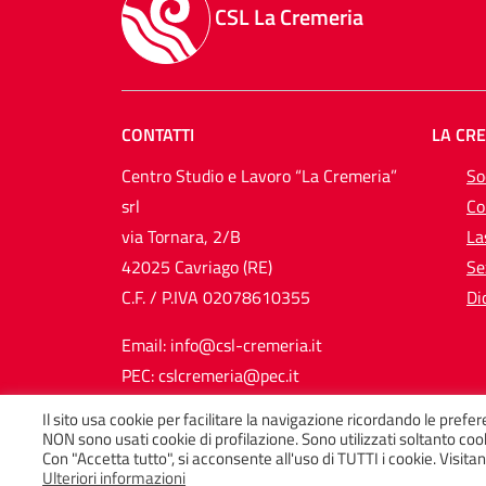
CSL La Cremeria
CONTATTI
LA CR
Centro Studio e Lavoro “La Cremeria”
So
srl
Co
via Tornara, 2/B
La
42025 Cavriago (RE)
Se
C.F. / P.IVA 02078610355
Di
Email: info@csl-cremeria.it
PEC: cslcremeria@pec.it
Il sito usa cookie per facilitare la navigazione ricordando le prefer
Tel. +39 0522 576911
NON sono usati cookie di profilazione. Sono utilizzati soltanto cooki
Fax +39 0522 576680
Con "Accetta tutto", si acconsente all'uso di TUTTI i cookie. Visit
Ulteriori informazioni