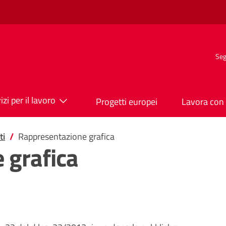
Seg
izi per il lavoro
Progetti europei
Lavora con 
ti
Rappresentazione grafica
 grafica