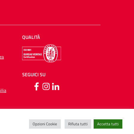
QUALITÀ
za
SEGUICI SU
lia
Opzioni Cookie
Rifiuta tutti
Accetta tutti