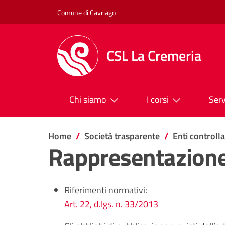
Salta al contenuto
Comune di Cavriago
CSL La Cremeria
Chi siamo
I corsi
Serv
Home
Società trasparente
Enti controlla
Rappresentazione
Riferimenti normativi:
Art. 22, d.lgs. n. 33/2013