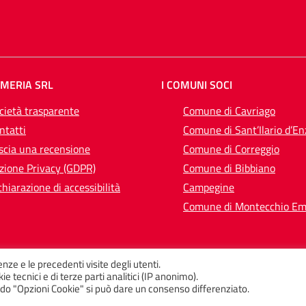
EMERIA SRL
I COMUNI SOCI
cietà trasparente
Comune di Cavriago
ntatti
Comune di Sant’Ilario d’En
scia una recensione
Comune di Correggio
zione Privacy (GDPR)
Comune di Bibbiano
chiarazione di accessibilità
Campegine
Comune di Montecchio Emi
enze e le precedenti visite degli utenti.
e tecnici e di terze parti analitici (IP anonimo).
ando "Opzioni Cookie" si può dare un consenso differenziato.