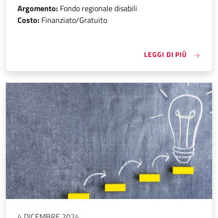
Argomento:
Fondo regionale disabili
Costo:
Finanziato/Gratuito
«AZIONI
LEGGI DI PIÙ
4 DICEMBRE 2024