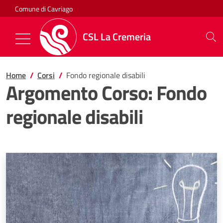
Salta al contenuto
Comune di Cavriago
CSL La Cremeria
Mostra/Nascondi la navigazione
Home
Corsi
Fondo regionale disabili
Argomento Corso:
Fondo
regionale disabili