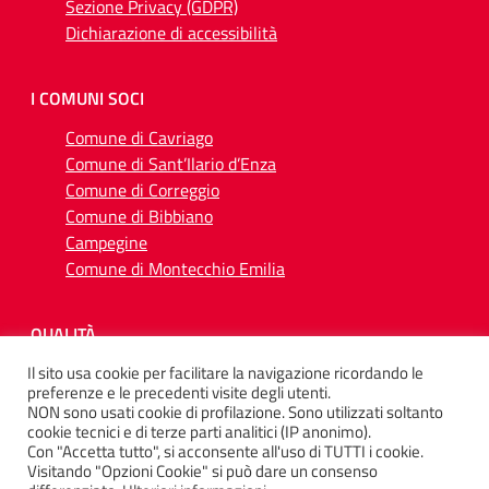
Sezione Privacy (GDPR)
Dichiarazione di accessibilità
I COMUNI SOCI
Comune di Cavriago
Comune di Sant’Ilario d’Enza
Comune di Correggio
Comune di Bibbiano
Campegine
Comune di Montecchio Emilia
QUALITÀ
Il sito usa cookie per facilitare la navigazione ricordando le
preferenze e le precedenti visite degli utenti.
NON sono usati cookie di profilazione. Sono utilizzati soltanto
cookie tecnici e di terze parti analitici (IP anonimo).
Con "Accetta tutto", si acconsente all'uso di TUTTI i cookie.
SEGUICI SU
Visitando "Opzioni Cookie" si può dare un consenso