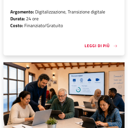
Argomento:
Digitalizzazione, Transizione digitale
Durata:
24 ore
Costo:
Finanziato/Gratuito
«INTERR
LEGGI DI PIÙ