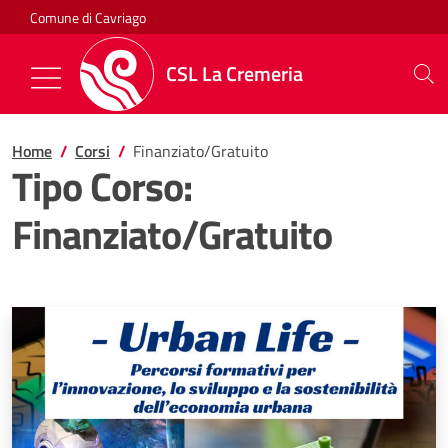
Salta al contenuto
Comune di Cavriago
CSL La Cremeria
Mostra/Nascondi la navigazione
Home
Corsi
Finanziato/Gratuito
Tipo Corso:
Finanziato/Gratuito