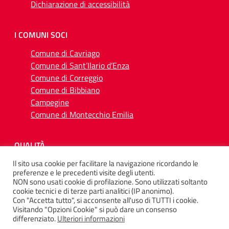
Dichiarazione di accessibilità
I COMUNI SOCI
Comune di Cavriago
Comune di Sant’Ilario d’Enza
Comune di Correggio
Comune di Bibbiano
Campegine
Comune di Montecchio Emilia
QUALITÀ
Il sito usa cookie per facilitare la navigazione ricordando le
preferenze e le precedenti visite degli utenti.
NON sono usati cookie di profilazione. Sono utilizzati soltanto
cookie tecnici e di terze parti analitici (IP anonimo).
Con "Accetta tutto", si acconsente all'uso di TUTTI i cookie.
SEGUICI SU
Visitando "Opzioni Cookie" si può dare un consenso
differenziato.
Ulteriori informazioni