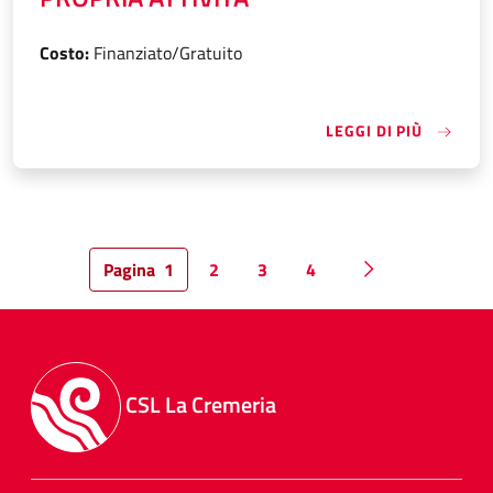
Costo:
Finanziato/Gratuito
«DESIGN
LEGGI DI PIÙ
Pagina
1
2
3
4
Pagina successi
CSL La Cremeria