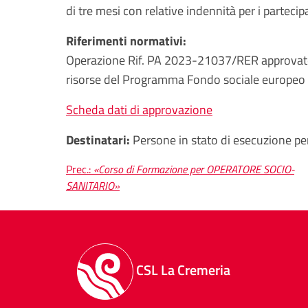
di tre mesi con relative indennità per i partecipan
Riferimenti normativi:
Operazione Rif. PA 2023-21037/RER approvat
risorse del Programma Fondo sociale europeo
Scheda dati di approvazione
Destinatari:
Persone in stato di esecuzione pe
Navigazione
Prec.:
«Corso di Formazione per OPERATORE SOCIO-
SANITARIO»
articoli
CSL La Cremeria