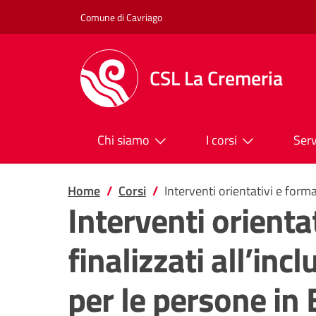
Salta al contenuto
Comune di Cavriago
CSL La Cremeria
Chi siamo
I corsi
Serv
Home
Corsi
Interventi orientativi e form
Interventi orienta
finalizzati all’inc
per le persone in