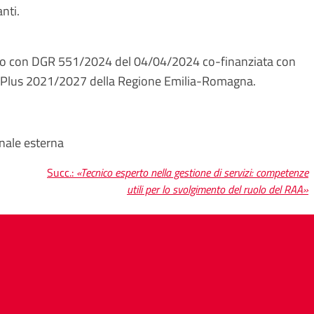
ti​​.
o con DGR 551/2024 del 04/04/2024 co-finanziata con
 Plus 2021/2027 della Regione Emilia-Romagna.
nale esterna
Succ.:
«Tecnico esperto nella gestione di servizi: competenze
utili per lo svolgimento del ruolo del RAA»