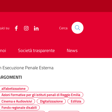
uici su
Cerca
noi
Società trasparente
News
e in Esecuzione Penale Esterna
ARGOMENTI
alfabetizzazione
Azioni formative per gli istituti penali di Reggio Emilia
Cinema e Audiovisivi
Digitalizzazione
Edilizia
Fondo regionale disabili