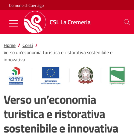
Salta al contenuto
Comune di Cavriago
CSL La Cremeria
Mostra/Nascondi la navigazione
Home
Corsi
Verso un’economia turistica e ristorativa sostenibile e
innovativa
Verso un’economia
turistica e ristorativa
sostenibile e innovativa